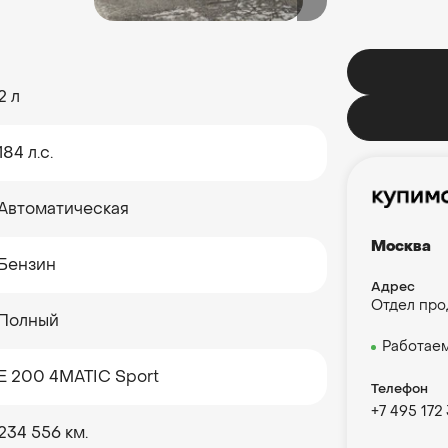
2 л
184 л.с.
Автоматическая
Москва
Бензин
Адрес
Отдел про
Полный
Работаем
E 200 4MATIC Sport
Телефон
+7 495 172 
234 556 км.