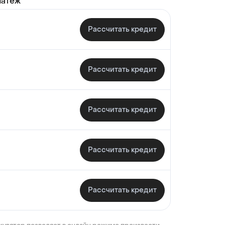
латеж