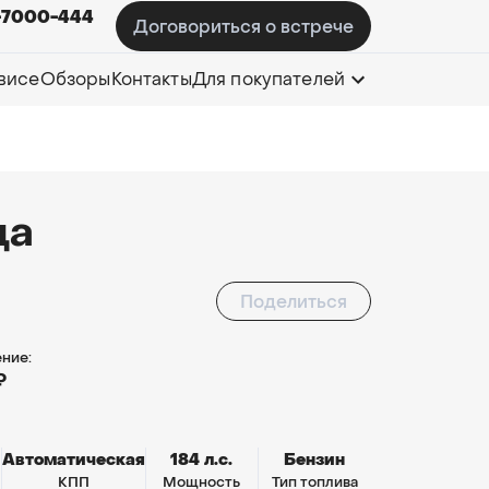
-7000-444
Договориться о встрече
висе
Обзоры
Контакты
Для покупателей
да
Поделиться
ние:
₽
Автоматическая
184 л.с.
Бензин
КПП
Мощность
Тип топлива