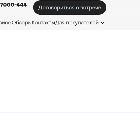
-7000-444
Договориться о встрече
висе
Обзоры
Контакты
Для покупателей