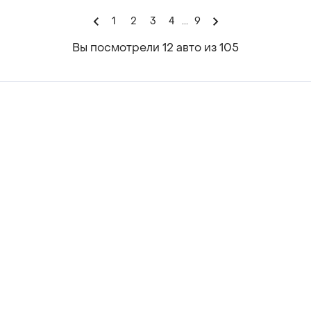
1
2
3
4
...
9
Вы посмотрели 12 авто из 105