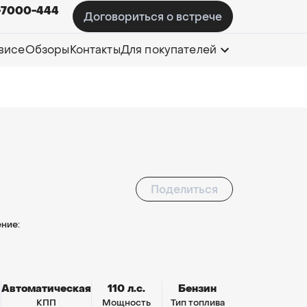
-7000-444
Договориться о встрече
висе
Обзоры
Контакты
Для покупателей
Поделиться
ние:
Автоматическая
110 л.с.
Бензин
КПП
Мощность
Тип топлива