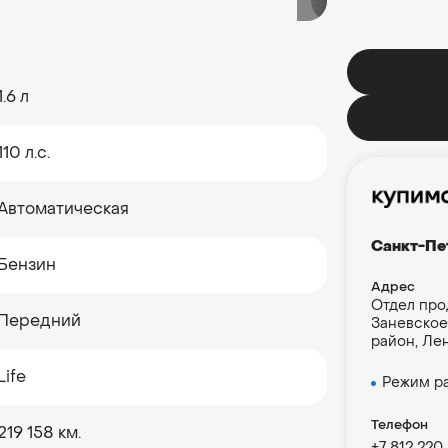
1.6 л
110 л.с.
Автоматическая
Санкт-Пе
Бензин
Адрес
Отдел про
Передний
Заневское
район, Ле
Life
Режим р
Телефон
219 158 км.
+7 812 220