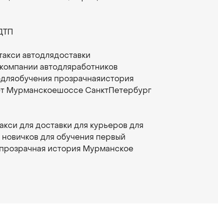
ДТП
такси автодлядоставки
якомпании автодляработников
одляобучения прозрачнаяистория
ет Мурманскоешоссе СанктПетербург
акси для доставки для курьеров для
 новичков для обучения первый
 прозрачная история Мурманское