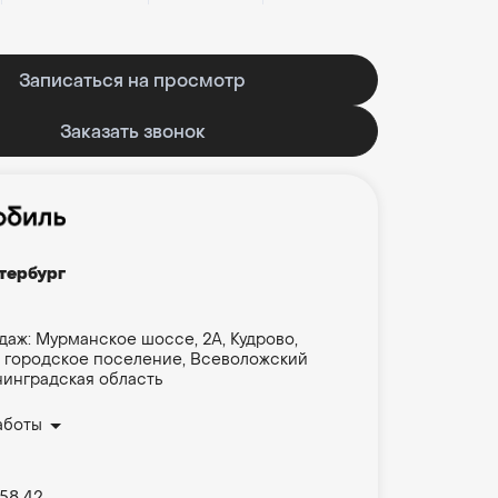
Записаться на просмотр
Заказать звонок
тербург
даж: Мурманское шоссе, 2А, Кудрово,
 городское поселение, Всеволожский
нинградская область
аботы
 58 42